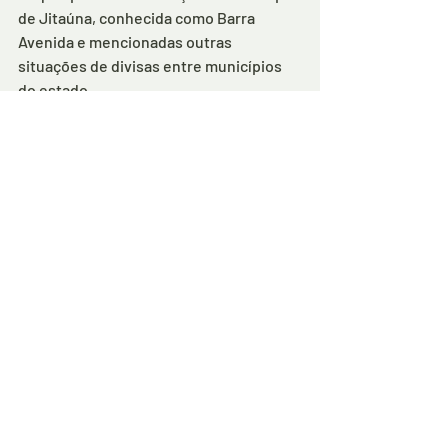
de Jitaúna, conhecida como Barra 
Avenida e mencionadas outras 
situações de divisas entre municípios 
do estado.
Os parlamentares definiram que nas 
próximas sessões também serão 
debatidos os limites do estado da Bahia 
com o Tocantins, Pernambuco e 
Sergipe, especialmente no que se 
refere às ilhas do Rio São Francisco
.
Comentários