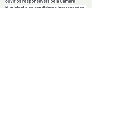
ouvir os responsáveis pela Câmara 
Municipal e os candidatos interessados, 
e determinar se houve ilegalidade na 
conduta. A Lei estabelece que, havendo 
vagas e necessidade comprovada do 
serviço, a administração pública deve 
convocar os aprovados no prazo de 
validade do concurso. (Da Redação)
Por: bahianapolitica
Comentários
Escreva um comentário