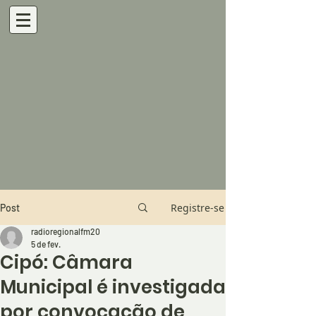
Registre-se
Post
radioregionalfm20
5 de fev.
Cipó: Câmara
Municipal é investigada
por convocação de