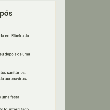
após
ia em Ribeira do 
eu depois de uma 
es sanitários. 
o coronavírus, 
e uma festa.
 foi interditado.