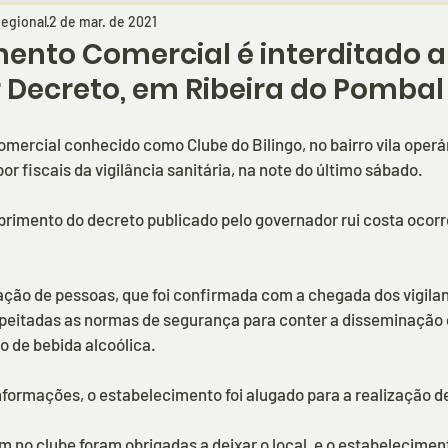
egional
2 de mar. de 2021
ento Comercial é interditado 
 Decreto, em Ribeira do Pombal
ercial conhecido como Clube do Bilingo, no bairro vila operár
por fiscais da vigilância sanitária, na note do último sábado.
rimento do decreto publicado pelo governador rui costa ocorr
ação de pessoas, que foi confirmada com a chegada dos vigilant
peitadas as normas de segurança para conter a disseminação d
o de bebida alcoólica. 
formações, o estabelecimento foi alugado para a realização d
no clube foram obrigadas a deixar o local, e o estabelecimento