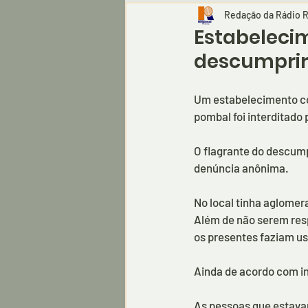
Redação da Rádio R
Estabelecim
descumprir
Um estabelecimento com
pombal foi interditado 
O flagrante do descump
denúncia anônima.
No local tinha aglomer
Além de não serem res
os presentes faziam us
Ainda de acordo com in
As pessoas que estavam 