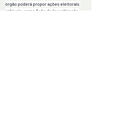
órgão poderá propor ações eleitorais 
cabíveis, como Ação de Investigação 
Judicial Eleitoral (AIJE), para 
responsabilizar os agentes públicos e 
impedir que práticas de abuso político 
ou administrativo interfiram no 
equilíbrio do processo eleitoral. (Da 
Redação).
Por: bahianapolitica
Comentários
Escreva um comentário