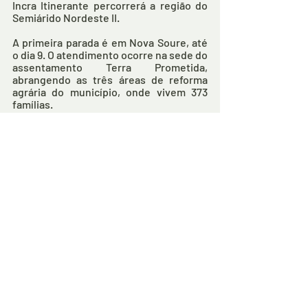
Incra Itinerante percorrerá a região do 
Semiárido Nordeste II. 
A primeira parada é em Nova Soure, até 
o dia 9. O atendimento ocorre na sede do 
assentamento Terra Prometida, 
abrangendo as três áreas de reforma 
agrária do município, onde vivem 373 
famílias. 
Após, segue para Adustina, em 10 e 11 de 
novembro e estará no Sindicato dos 
Trabalhadores Rurais, para recepcionar 
um público de 164 famílias de cinco 
assentamentos.
Já nos dias 13 e 14, será a vez de Santa 
Brígida, onde os serviços serão 
prestados na sede do assentamento 
Bom Jardim, a três áreas reformadas do 
município, com 116 famílias. 