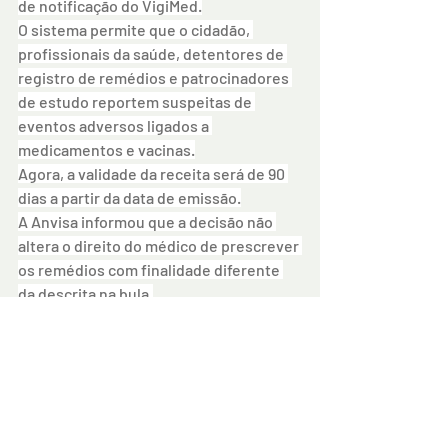
de notificação do VigiMed.
O sistema permite que o cidadão, 
profissionais da saúde, detentores de 
registro de remédios e patrocinadores 
de estudo reportem suspeitas de 
eventos adversos ligados a 
medicamentos e vacinas.
Agora, a validade da receita será de 90 
dias a partir da data de emissão.
A Anvisa informou que a decisão não 
altera o direito do médico de prescrever 
os remédios com finalidade diferente 
da descrita na bula.
As canetas são usadas no tratamento 
do diabetes tipo 2 e também utilizadas 
contra a obesidade.
por: agenciaradio2