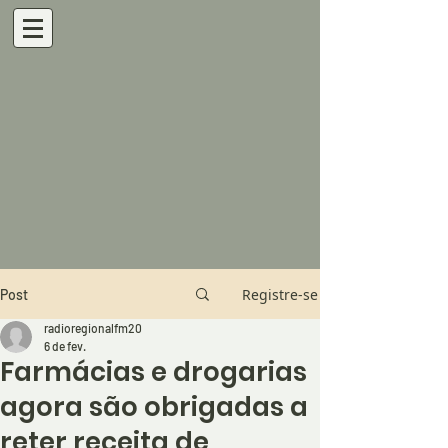
Registre-se
Post
radioregionalfm20
6 de fev.
Farmácias e drogarias
agora são obrigadas a
reter receita de