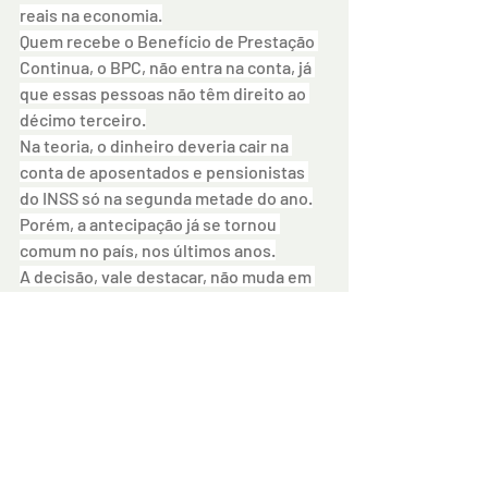
reais na economia.
Quem recebe o Benefício de Prestação 
Continua, o BPC, não entra na conta, já 
que essas pessoas não têm direito ao 
décimo terceiro.
Na teoria, o dinheiro deveria cair na 
conta de aposentados e pensionistas 
do INSS só na segunda metade do ano.
Porém, a antecipação já se tornou 
comum no país, nos últimos anos.
A decisão, vale destacar, não muda em 
nada a situação dos trabalhadores com 
registro em carteira.
No caso deles, as empresas podem 
pagar as duas parcelas do décimo 
terceiro em novembro e dezembro.