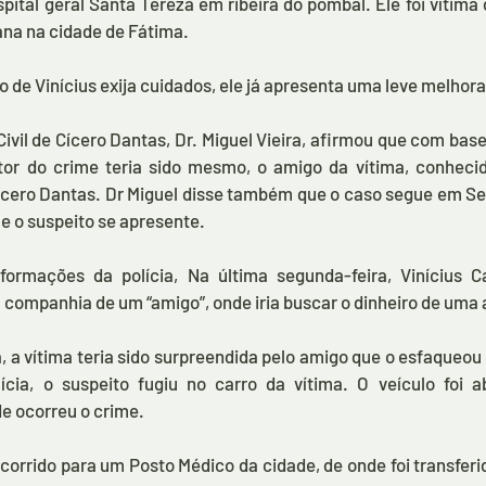
pital geral Santa Tereza em ribeira do pombal. Ele foi vítima 
na na cidade de Fátima.
 de Vinícius exija cuidados, ele já apresenta uma leve melhora
Civil de Cícero Dantas, Dr. Miguel Vieira, afirmou que com ba
tor do crime teria sido mesmo, o amigo da vítima, conheci
ero Dantas. Dr Miguel disse também que o caso segue em Seg
ue o suspeito se apresente.
ormações da polícia, Na última segunda-feira, Vinícius Ca
 companhia de um “amigo”, onde iria buscar o dinheiro de uma 
, a vítima teria sido surpreendida pelo amigo que o esfaqueou 
ícia, o suspeito fugiu no carro da vítima. O veículo foi 
de ocorreu o crime.
corrido para um Posto Médico da cidade, de onde foi transferid