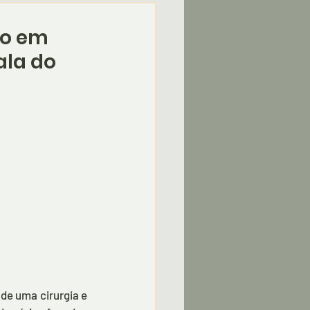
do em
ala do
e uma cirurgia e 