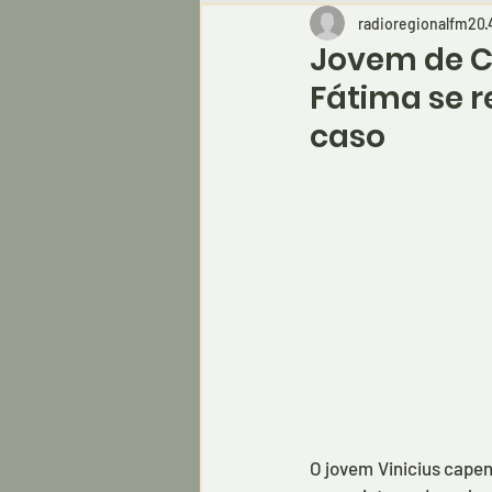
radioregionalfm20
Jovem de C
Fátima se r
caso
O jovem Vinicius capen