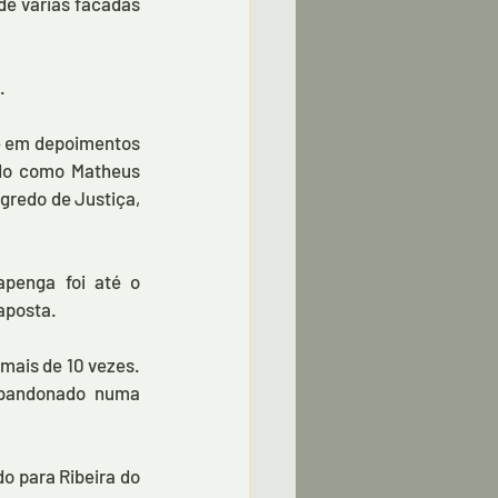
de várias facadas 
. 
se em depoimentos 
do como Matheus 
redo de Justiça, 
penga foi até o 
aposta.
mais de 10 vezes. 
abandonado numa 
o para Ribeira do 