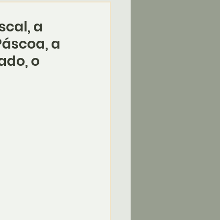
cal, a
Páscoa, a
ado, o