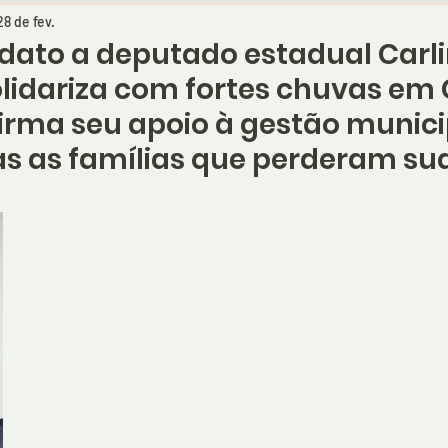
28 de fev.
idato a deputado estadual Carl
olidariza com fortes chuvas em 
firma seu apoio à gestão munic
as as famílias que perderam su