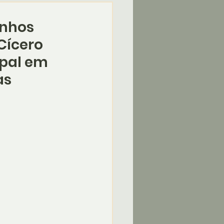
inhos
Cícero
ipal em
as