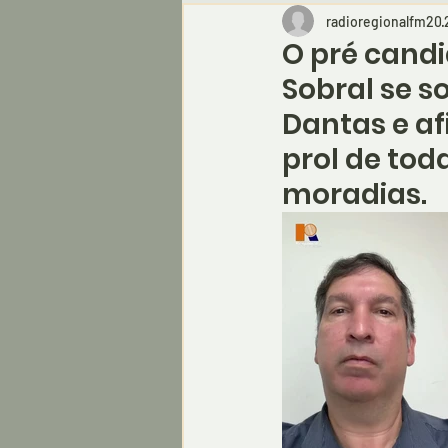
radioregionalfm20
O pré cand
Sobral se s
Dantas e a
prol de tod
moradias.