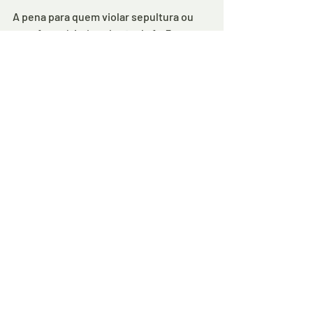
A pena para quem violar sepultura ou 
urna funerária é reclusão de 1 a 3 anos, e 
multa. A Rádio Regional tenta contato 
com a administração do cemitério. 
Em 
breve mais informações.
Redação: Romário Santos
Comentários