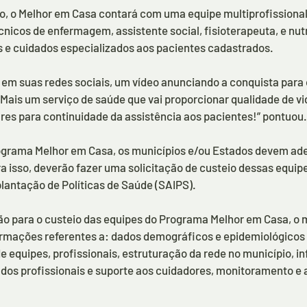
o, o Melhor em Casa contará com uma equipe multiprofissional
nicos de enfermagem, assistente social, fisioterapeuta, e nutr
as e cuidados especializados aos pacientes cadastrados.
u em suas redes sociais, um vídeo anunciando a conquista para 
Mais um serviço de saúde que vai proporcionar qualidade de vid
iares para continuidade da assistência aos pacientes!” pontuou.
ograma Melhor em Casa, os municípios e/ou Estados devem ade
ra isso, deverão fazer uma solicitação de custeio dessas equipe
lantação de Políticas de Saúde (SAIPS).
ação para o custeio das equipes do Programa Melhor em Casa, o 
ormações referentes a: dados demográficos e epidemiológicos 
e equipes, profissionais, estruturação da rede no município, in
os profissionais e suporte aos cuidadores, monitoramento e 