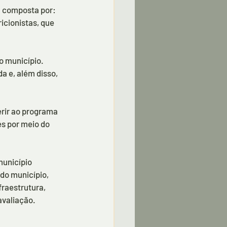
 composta por: 
icionistas, que 
o município. 
a e, além disso, 
rir ao programa 
s por meio do 
município 
do município, 
fraestrutura, 
avaliação.