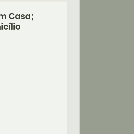
em Casa;
cílio