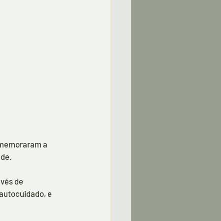
comemoraram a 
ade.
vés de 
autocuidado, e 