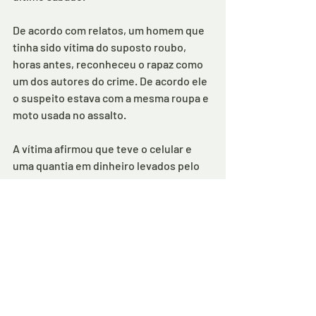
De acordo com relatos, um homem que 
tinha sido vítima do suposto roubo, 
horas antes, reconheceu o rapaz como 
um dos autores do crime. De acordo ele 
o suspeito estava com a mesma roupa e 
moto usada no assalto.
A vítima afirmou que teve o celular e 
uma quantia em dinheiro levados pelo 
criminoso. Os objetos não foram 
encontrados.
A Polícia Civil afirmou que está 
investigando os crimes.