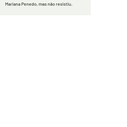
Mariana Penedo, mas não resistiu.
Segundo a polícia, o jovem é apontado 
como o responsável por diversos 
roubos de motos no município de 
Tucano, inclusive sendo reconhecido 
por várias vítimas.
Com ele, os policiais encontraram um 
revólver calibre 38 e munições, além de 
drogas.
Comentários