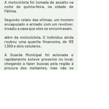
A motocicleta foi tomada de assalto na 
noite de quinta-feira, na cidade de 
Fátima.  
Segundo relato das vítimas, um homem 
encapuzado e armado com um revólver, 
invadiu a casa que eles se encontravam.
além da motocicleta, O indivíduo ainda 
roubou uma quantia financeira, de R$ 
1.300 e dois celulares. 
A Guarda Municipal foi acionada e 
rapidamente esteve presente no local, 
chegando a fazer buscas pela região à 
procura dos meliantes, mas não os 
encontrou.
Após a GCM recuperar a motocicleta, o 
veículo foi conduzido para a Delegacia 
de Polícia Civil local, onde foi 
apresentada para a adoção das medidas 
cabíveis.