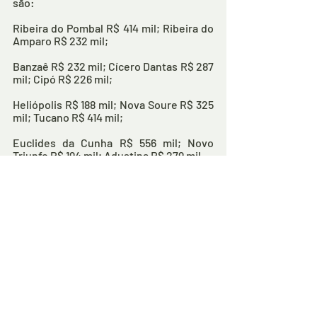
são: 
Ribeira do Pombal R$ 414 mil; Ribeira do 
Amparo R$ 232 mil; 
Banzaê R$ 232 mil; Cícero Dantas R$ 287 
mil; Cipó R$ 226 mil; 
Heliópolis R$ 188 mil; Nova Soure R$ 325 
mil; Tucano R$ 414 mil; 
Euclides da Cunha R$ 556 mil; Novo 
Triunfo R$ 194 mil; Adustina R$ 279 mil. 
De janeiro até agora, o fundo dos 
Municípios apresenta crescimento 
pouco expressivo, de apenas 3,58%, 
totalmente consumido pela inflação.
Comentários