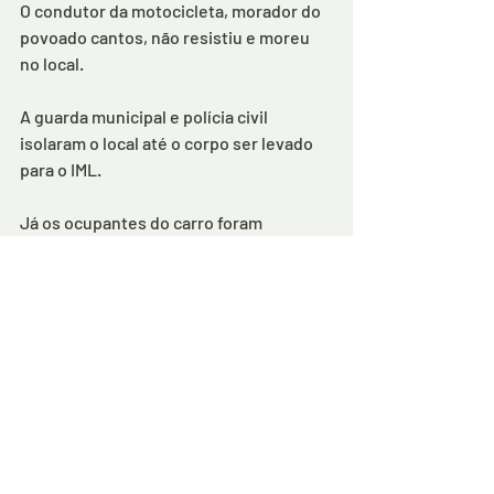
O condutor da motocicleta, morador do 
povoado cantos, não resistiu e moreu 
no local.
A guarda municipal e polícia civil 
isolaram o local até o corpo ser levado 
para o IML.
Já os ocupantes do carro foram 
socorridos, sem gravidade, para a 
unidade de urgência da Maternidade 
Maria jovita. O estado de saúde deles 
não foi divulgado.
Comentários